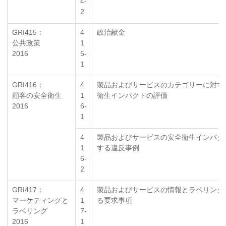
4-
2
GRI415：
4
政治献金
公共政策
1
2016
5-
1
GRI416：
4
製品およびサービスのカテゴリーに対す
顧客の安全衛生
1
衛生インパクトの評価
2016
6-
1
4
製品およびサービスの安全衛生インパク
1
する違反事例
6-
2
GRI417：
4
製品およびサービスの情報とラベリング
マーケティングと
1
る要求事項
ラベリング
7-
2016
1