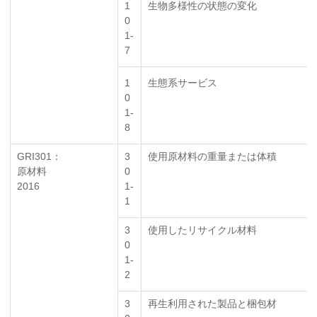
1
生物多様性の状態の変化
0
1-
7
1
生態系サービス
0
1-
8
GRI301：
3
使用原材料の重量または体積
原材料
0
2016
1-
1
3
使用したリサイクル材料
0
1-
2
3
再生利用された製品と梱包材