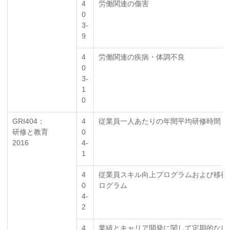
4
労働関連の傷害
0
3-
9
4
労働関連の疾病・体調不良
0
3-
1
0
GRI404：
4
従業員一人あたりの年間平均研修時間
研修と教育
0
2016
4-
1
4
従業員スキル向上プログラムおよび移行
0
ログラム
4-
2
4
業績とキャリア開発に関して定期的なレ