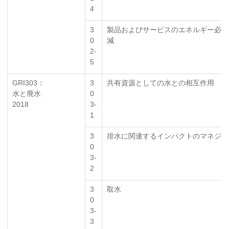
4
3
製品およびサービスのエネルギー必要
0
減
2-
5
GRI303：
3
共有資源としての水との相互作用
水と廃水
0
2018
3-
1
3
排水に関連するインパクトのマネジメ
0
3-
2
3
取水
0
3-
3