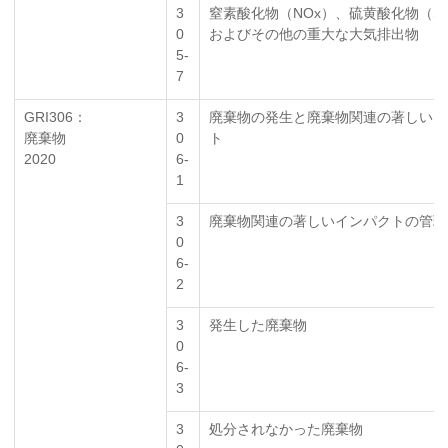
3
窒素酸化物（NOx）、硫黄酸化物（S
0
およびその他の重大な大気排出物
5-
7
GRI306：
3
廃棄物の発生と廃棄物関連の著しいイ
廃棄物
0
ト
2020
6-
1
3
廃棄物関連の著しいインパクトの管理
0
6-
2
3
発生した廃棄物
0
6-
3
3
処分されなかった廃棄物