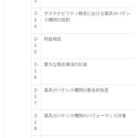
3
2-
サステナビリティ報告における最高ガバナン
1
ス機関の役割
4
2-
利益相反
1
5
2-
重大な懸念事項の伝達
1
6
2-
最高ガバナンス機関の集合的知見
1
7
2-
最高ガバナンス機関のパフォーマンス評価
1
8