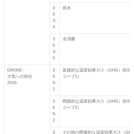
3
排水
0
3-
4
3
水消費
0
3-
5
GRI305：
3
直接的な温室効果ガス（GHG）排出
大気への排出
0
コープ1）
2016
5-
1
3
間接的な温室効果ガス（GHG）排出
0
コープ2）
5-
2
3
その他の間接的な温室効果ガス（GH