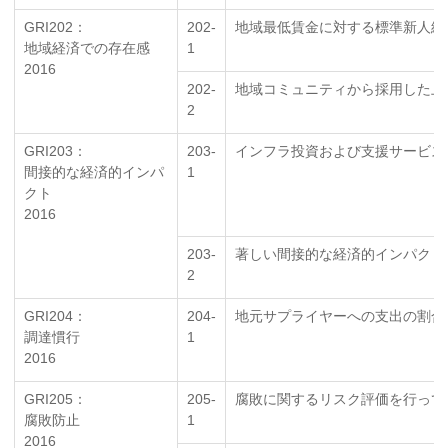
GRI202：
202-
地域最低賃金に対する標準新人給
地域経済での存在感
1
2016
202-
地域コミュニティから採用した上
2
GRI203：
203-
インフラ投資および支援サービス
間接的な経済的インパ
1
クト
2016
203-
著しい間接的な経済的インパクト
2
GRI204：
204-
地元サプライヤーへの支出の割合
調達慣行
1
2016
GRI205：
205-
腐敗に関するリスク評価を行って
腐敗防止
1
2016