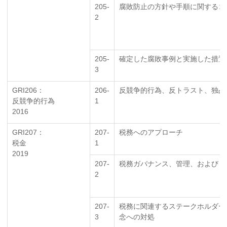
205-
腐敗防止の方針や手順に関するコ
2
205-
確定した腐敗事例と実施した措置
3
GRI206：
206-
反競争的行為、反トラスト、独占
反競争的行為
1
2016
GRI207：
207-
税務へのアプローチ
税金
1
2019
207-
税務ガバナンス、管理、およびリ
2
207-
税務に関連するステークホルダー
3
念への対処