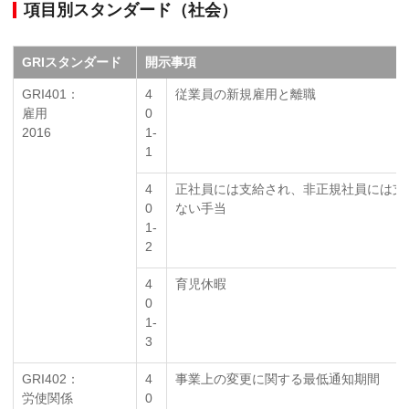
項目別スタンダード（社会）
GRIスタンダード
開示事項
GRI401：
4
従業員の新規雇用と離職
雇用
0
2016
1-
1
4
正社員には支給され、非正規社員には支
0
ない手当
1-
2
4
育児休暇
0
1-
3
GRI402：
4
事業上の変更に関する最低通知期間
労使関係
0