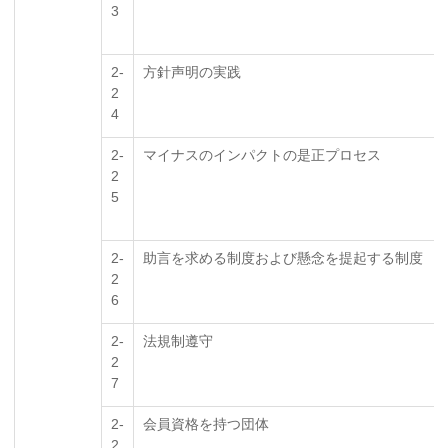
3
2-
方針声明の実践
2
4
2-
マイナスのインパクトの是正プロセス
2
5
2-
助言を求める制度および懸念を提起する制度
2
6
2-
法規制遵守
2
7
2-
会員資格を持つ団体
2