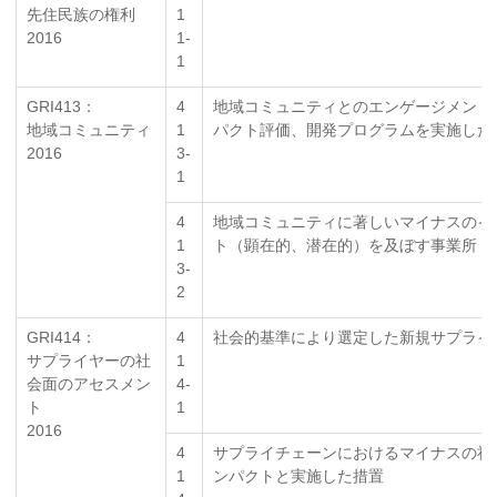
先住民族の権利
1
2016
1-
1
GRI413：
4
地域コミュニティとのエンゲージメント
地域コミュニティ
1
パクト評価、開発プログラムを実施した
2016
3-
1
4
地域コミュニティに著しいマイナスのイ
1
ト（顕在的、潜在的）を及ぼす事業所
3-
2
GRI414：
4
社会的基準により選定した新規サプライ
サプライヤーの社
1
会面のアセスメン
4-
ト
1
2016
4
サプライチェーンにおけるマイナスの社
1
ンパクトと実施した措置