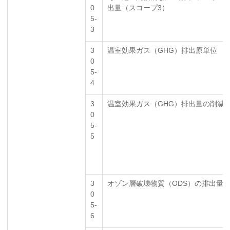
0
出量（スコープ3）
5-
3
3
温室効果ガス（GHG）排出原単位
0
5-
4
3
温室効果ガス（GHG）排出量の削減
0
5-
5
3
オゾン層破壊物質（ODS）の排出量
0
5-
6