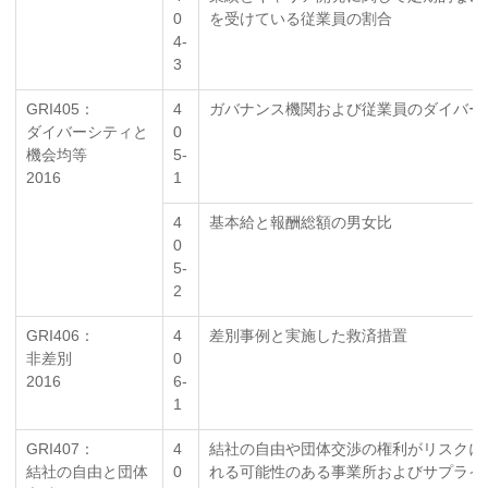
0
を受けている従業員の割合
4-
3
GRI405：
4
ガバナンス機関および従業員のダイバー
ダイバーシティと
0
機会均等
5-
2016
1
4
基本給と報酬総額の男女比
0
5-
2
GRI406：
4
差別事例と実施した救済措置
非差別
0
2016
6-
1
GRI407：
4
結社の自由や団体交渉の権利がリスクに
結社の自由と団体
0
れる可能性のある事業所およびサプライ