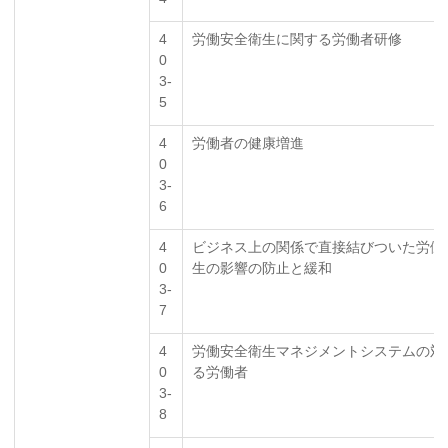
4
労働安全衛生に関する労働者研修
0
3-
5
4
労働者の健康増進
0
3-
6
4
ビジネス上の関係で直接結びついた労働
0
生の影響の防止と緩和
3-
7
4
労働安全衛生マネジメントシステムの対
0
る労働者
3-
8