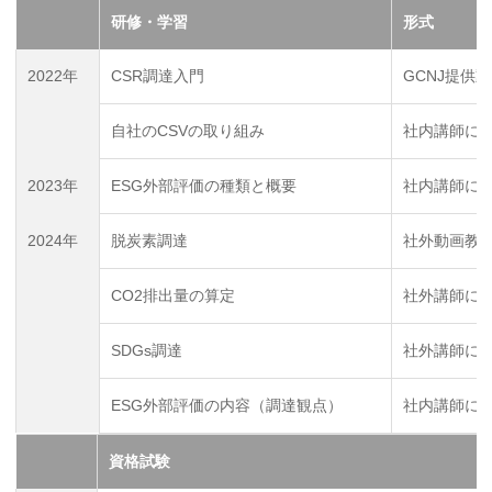
研修・学習
形式
2022年
CSR調達入門
GCNJ提供
自社のCSVの取り組み
社内講師に
2023年
ESG外部評価の種類と概要
社内講師に
2024年
脱炭素調達
社外動画教
CO2排出量の算定
社外講師に
SDGs調達
社外講師に
ESG外部評価の内容（調達観点）
社内講師に
資格試験