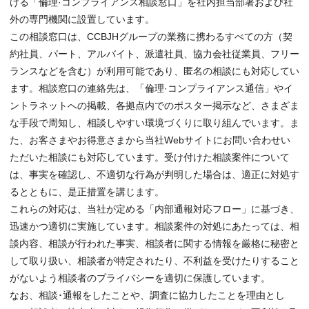
ける「倫理·コンプライアンス相談窓口」を社内担当部署および社
外の専門機関に設置しています。
この相談窓口は、CCBJHグループの業務に携わるすべての方（契
約社員、パート、アルバイト、派遣社員、協力会社従業員、フリー
ランスなどを含む）が利用可能であり、匿名の相談にも対応してい
ます。相談窓口の連絡先は、「倫理·コンプライアンス通信」やイ
ントラネットへの掲載、各拠点内でのポスター掲示など、さまざま
な手段で周知し、相談しやすい環境づくりに取り組んでいます。ま
た、お客さまやお得意さまから当社Webサイトにお問い合わせい
ただいた相談にも対応しています。受け付けた相談案件について
は、事実を確認し、不適切な行為が判明した場合は、適正に対処す
るとともに、是正措置を講じます。
これらの対応は、当社が定める「内部通報対応フロー」に基づき、
迅速かつ適切に実施しています。相談案件の対処にあたっては、相
談内容、相談が行われた事実、相談者に関する情報を厳格に秘密と
して取り扱い、相談者が特定されたり、不利益を受けたりすること
がないよう相談者のプライバシーを適切に保護しています。
なお、相談･通報をしたことや、調査に協力したことを理由とし