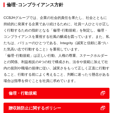
倫理･コンプライアンス方針
CCBJHグループでは、企業の社会的責任を果たし、社会とともに
持続的に発展する企業であり続けるために、社員一人ひとりが正し
く行動するための指針となる「倫理･行動規範」を制定し、倫理 ･
コンプライアンスを重視する社風の醸成を図っています。また、私
たちは、バリューのひとつである、Integrity（誠実と信頼に基づい
た気高い志で行動すること）を重視しています。
「倫理･行動規範」は正しい行動、人権の尊重、ステークホルダー
との関係、利益相反の4つの柱で構成され、法令や規範に加えて社
内の規則や職場の規律に従い、誠実さをもって正しく正直に行動す
ること、行動する前によく考えること、判断に迷ったり懸念がある
場合は指導を仰ぐことを社員に求めています。
倫理・行動規範
贈収賄防止に関するポリシー