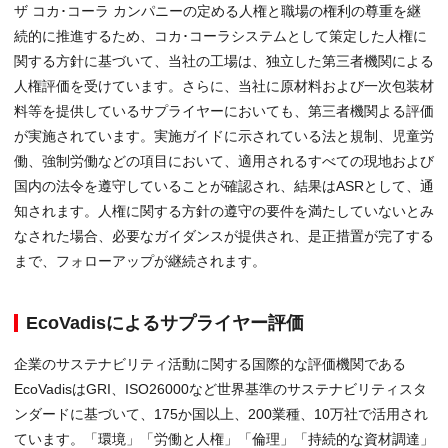
ザ コカ･コーラ カンパニーの定める人権と職場の権利の尊重を継
続的に推進するため、コカ･コーラシステムとして策定した人権に
関する方針に基づいて、当社の工場は、独立した第三者機関による
人権評価を受けています。さらに、当社に原材料および一次包装材
料等を提供しているサプライヤーにおいても、第三者機関よる評価
が実施されています。実施ガイドに示されている法と規制、児童労
働、強制労働などの項目において、適用されるすべての現地および
国内の法令を遵守していることが確認され、結果はASRとして、通
知されます。人権に関する方針の遵守の要件を満たしていないとみ
なされた場合、必要なガイダンスが提供され、是正措置が完了する
まで、フォローアップが継続されます。
EcoVadisによるサプライヤー評価
企業のサステナビリティ活動に関する国際的な評価機関である
EcoVadisはGRI、ISO26000など世界基準のサステナビリティスタ
ンダードに基づいて、175か国以上、200業種、10万社で活用され
ています。「環境」「労働と人権」「倫理」「持続的な資材調達」