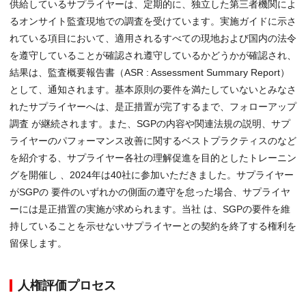
供給しているサプライヤーは、定期的に、独立した第三者機関によ
るオンサイト監査現地での調査を受けています。実施ガイドに示さ
れている項目において、適用されるすべての現地および国内の法令
を遵守していることが確認され遵守しているかどうかが確認され、
結果は、監査概要報告書（ASR : Assessment Summary Report）
として、通知されます。基本原則の要件を満たしていないとみなさ
れたサプライヤーへは、是正措置が完了するまで、フォローアップ
調査 が継続されます。また、SGPの内容や関連法規の説明、サプ
ライヤーのパフォーマンス改善に関するベストプラクティスのなど
を紹介する、サプライヤー各社の理解促進を目的としたトレーニン
グを開催し 、2024年は40社に参加いただきました。サプライヤー
がSGPの 要件のいずれかの側面の遵守を怠った場合、サプライヤ
ーには是正措置の実施が求められます。当社 は、SGPの要件を維
持していることを示せないサプライヤーとの契約を終了する権利を
留保します。
人権評価プロセス