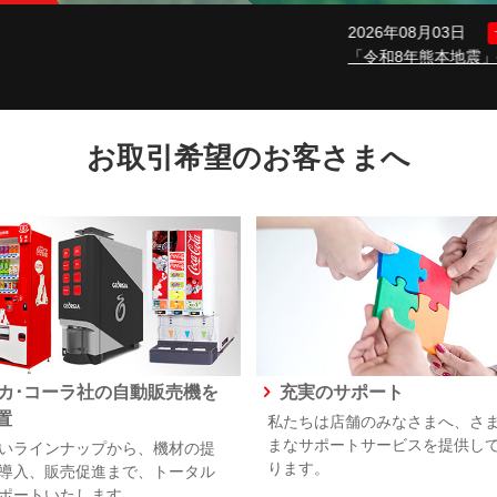
本の飲料提供
お取引希望のお客さまへ
カ･コーラ社の自動販売機を
充実のサポート
置
私たちは店舗のみなさまへ、さ
まなサポートサービスを提供し
いラインナップから、機材の提
ります。
導入、販売促進まで、トータル
ポートいたします。