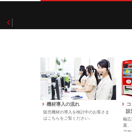
2026年08月03日
サステナビリティ
「令和8年熊本地震」被災地支援を実施 八代市の避難所への18,000
機材導入の流れ
コ
設
販売機材の導入を検討中のお客さま
はこちらをご覧ください。
幅広
案、
でサ