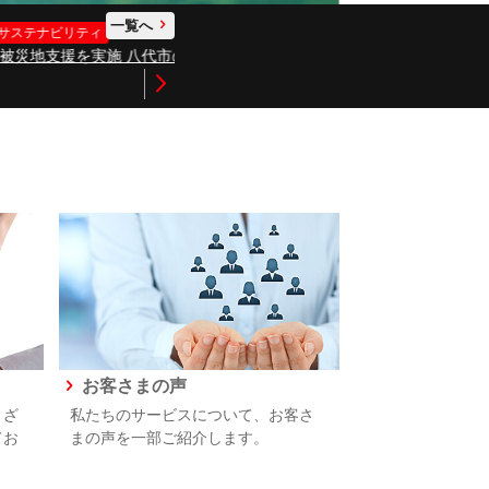
一覧へ
2026年07月31日
コーポレート
サステナ
「令和8年熊本地震」被災地支援を実施 宇
お客さまの声
まざ
私たちのサービスについて、お客さ
てお
まの声を一部ご紹介します。