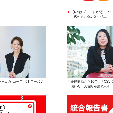
【6月はプライド月間】Be C
て広がる共創の取り組み
ーコカ･コーラ ボトラーズジ
寄贈開始から10年。「CSV
域社会への貢献を形で示す