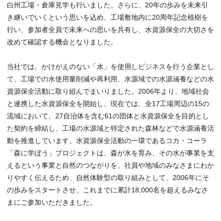
白州工場・倉庫見学も行いました。さらに、20年の歩みを未来引
き継いでいくという思いを込め、工場敷地内に20周年記念植樹を
行い、参加者全員で未来への思いを共有し、水資源保全の大切さを
改めて確認する機会となりました。
当社では、かけがえのない「水」を使用しビジネスを行う企業とし
て、工場での水使用量削減や再利用、水源域での水源涵養などの水
資源保全活動に取り組んでまいりました。2006年より、地域社会
と連携した水資源保全を開始し、現在では、全17工場周辺の15の
流域において、27自治体を含む61の団体と水資源保全を目的とし
た契約を締結し、工場の水源域と特定された森林などで水源涵養活
動を推進しています。水資源保全活動の一環であるコカ・コーラ
「森に学ぼう」プロジェクトは、森が水を育み、その水が事業を支
えるという事業と自然のつながりを、社員や地域のみなさまにわか
りやすく伝えるため、自然体験型の取り組みとして、2006年にそ
の歩みをスタートさせ、これまでに累計18,000名を超えるみなさ
まにご参加いただきました。