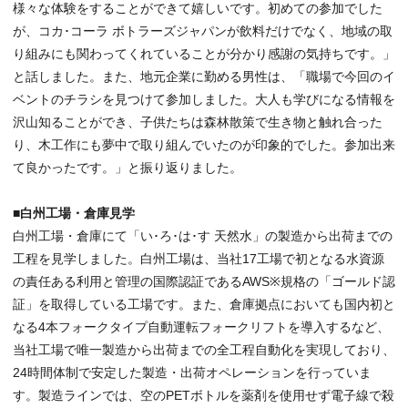
様々な体験をすることができて嬉しいです。初めての参加でした
が、コカ･コーラ ボトラーズジャパンが飲料だけでなく、地域の取
り組みにも関わってくれていることが分かり感謝の気持ちです。」
と話しました。また、地元企業に勤める男性は、「職場で今回のイ
ベントのチラシを見つけて参加しました。大人も学びになる情報を
沢山知ることができ、子供たちは森林散策で生き物と触れ合った
り、木工作にも夢中で取り組んでいたのが印象的でした。参加出来
て良かったです。」と振り返りました。
■白州工場・倉庫見学
白州工場・倉庫にて「い･ろ･は･す 天然水」の製造から出荷までの
工程を見学しました。白州工場は、当社17工場で初となる水資源
の責任ある利用と管理の国際認証であるAWS※規格の「ゴールド認
証」を取得している工場です。また、倉庫拠点においても国内初と
なる4本フォークタイプ自動運転フォークリフトを導入するなど、
当社工場で唯一製造から出荷までの全工程自動化を実現しており、
24時間体制で安定した製造・出荷オペレーションを行っていま
す。製造ラインでは、空のPETボトルを薬剤を使用せず電子線で殺