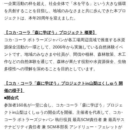
一企業活動の枠を超え、社会全体で「水を守る」という大きな循環
を共創することを目指し、地域のみなさまと共に歩んできた本プロ
ジェクトは、本年20周年を迎えました。
【コカ･コーラ「森に学ぼう」プロジェクト 概要】
コカ･コーラ ボトラーズジャパンが各工場周辺流域で推進する水資
源保全活動の一環として、2006年から実施している自然体験イベ
ントです。地域のみなさまや社員が、間伐や植林、森林散策、木工
作などの自然体験を通じて、森林が果たす役割や水資源保全、生物
多様性への理解を深めることを目的としています。
【コカ・コーラ「森に学ぼう」プロジェクトin山梨はくしゅう 開
催の様子】
■開会式
参加者160名が一堂に会し、コカ･コーラ「森に学ぼう」プロジェ
クトin山梨はくしゅうの開会式を開催。主催者を代表して、コカ･
コーラ ボトラーズジャパン 執行役員 最高SCM責任者 兼 最高サス
テナビリティ責任者 兼 SCM本部長 アンドリュー・フェレットが