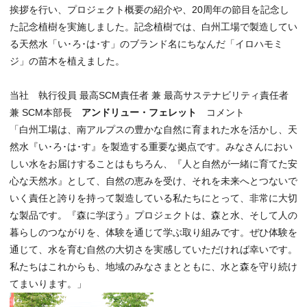
挨拶を行い、プロジェクト概要の紹介や、20周年の節目を記念し
た記念植樹を実施しました。記念植樹では、白州工場で製造してい
る天然水「い･ろ･は･す」のブランド名にちなんだ「イロハモミ
ジ」の苗木を植えました。
当社 執行役員 最高SCM責任者 兼 最高サステナビリティ責任者
兼 SCM本部長
アンドリュー・フェレット
コメント
「白州工場は、南アルプスの豊かな自然に育まれた水を活かし、天
然水『い･ろ･は･す』を製造する重要な拠点です。みなさんにおい
しい水をお届けすることはもちろん、『人と自然が一緒に育てた安
心な天然水』として、自然の恵みを受け、それを未来へとつないで
いく責任と誇りを持って製造している私たちにとって、非常に大切
な製品です。『森に学ぼう』プロジェクトは、森と水、そして人の
暮らしのつながりを、体験を通じて学ぶ取り組みです。ぜひ体験を
通じて、水を育む自然の大切さを実感していただければ幸いです。
私たちはこれからも、地域のみなさまとともに、水と森を守り続け
てまいります。」