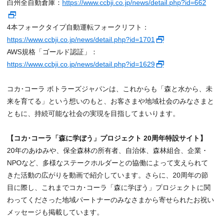
白州全自動倉庫：
https://www.ccbji.co.jp/news/detail.php?id=662
4本フォークタイプ自動運転フォークリフト：
https://www.ccbji.co.jp/news/detail.php?id=1701
AWS規格「ゴールド認証」：
https://www.ccbji.co.jp/news/detail.php?id=1629
コカ･コーラ ボトラーズジャパンは、これからも「森と水から、未
来を育てる」という想いのもと、お客さまや地域社会のみなさまと
ともに、持続可能な社会の実現を目指してまいります。
【コカ･コーラ「森に学ぼう」プロジェクト 20周年特設サイト】
20年のあゆみや、保全森林の所有者、自治体、森林組合、企業・
NPOなど、多様なステークホルダーとの協働によって支えられて
きた活動の広がりを動画で紹介しています。さらに、20周年の節
目に際し、これまでコカ･コーラ「森に学ぼう」プロジェクトに関
わってくださった地域パートナーのみなさまから寄せられたお祝い
メッセージも掲載しています。