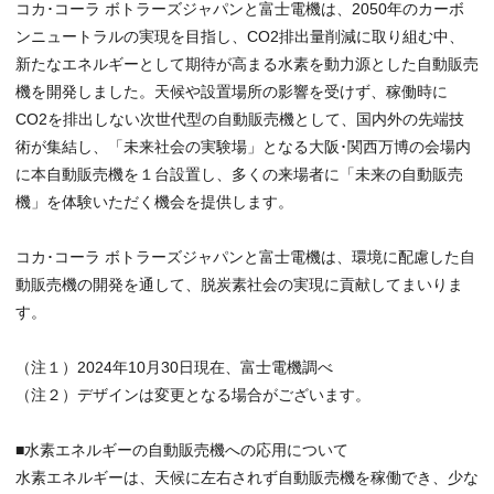
コカ･コーラ ボトラーズジャパンと富士電機は、2050年のカーボ
ンニュートラルの実現を目指し、CO2排出量削減に取り組む中、
新たなエネルギーとして期待が高まる水素を動力源とした自動販売
機を開発しました。天候や設置場所の影響を受けず、稼働時に
CO2を排出しない次世代型の自動販売機として、国内外の先端技
術が集結し、「未来社会の実験場」となる大阪･関西万博の会場内
に本自動販売機を１台設置し、多くの来場者に「未来の自動販売
機」を体験いただく機会を提供します。
コカ･コーラ ボトラーズジャパンと富士電機は、環境に配慮した自
動販売機の開発を通して、脱炭素社会の実現に貢献してまいりま
す。
（注１）2024年10月30日現在、富士電機調べ
（注２）デザインは変更となる場合がございます。
■水素エネルギーの自動販売機への応用について
水素エネルギーは、天候に左右されず自動販売機を稼働でき、少な