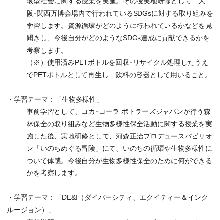
環型社会に関する授業を実施。その後実地研修として、大
阪･関西万博会場内で行われているSDGsに対する取り組みを
学習します。資源循環がどのように行われているかなどを見
聞きし、今後自分がどのようなSDGs達成に貢献できるかを
考察します。
（※）使用済みPETボトルを回収･リサイクル処理したうえ
でPETボトルとして再生し、飲料の容器として用いること。
・学習テーマ：「生物多様性」
事前学習として、コカ･コーラ ボトラーズジャパンが行う森
林保全の取り組みなど生物多様性保全活動に関する授業を実
施した後、実地研修として、河森正治プロデュースパビリオ
ン「いのちめぐる冒険」にて、いのちの循環や生物多様性に
ついて体感。今後自分が生物多様性保全のために何ができる
かを考察します。
・学習テーマ：「DE&I（ダイバーシティ、エクイティー＆インク
ルージョン）」