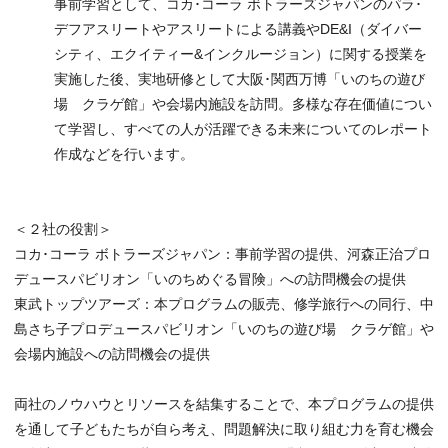
事前学習として、コカ･コーラ ボトラーズジャパンのパラ･
デフアスリートやアスリートによる講義やDE&I（ダイバー
シティ、エクイティー&インクルージョン）に関する授業を
実施した後、実地研修として大阪･関西万博「いのちの遊び
場 クラゲ館」や会場内施設を訪問。多様な存在価値につい
て学習し、すべての人が活躍できる未来についてのレポート
作成などを行います。
＜２社の役割＞
コカ･コーラ ボトラーズジャパン：事前学習の提供、河森正治プロ
デュースパビリオン「いのちめぐる冒険」への訪問機会の提供
東武トップツアーズ：本プログラムの販売、修学旅行への同行、中
島さち子プロデュースパビリオン「いのちの遊び場 クラゲ館」や
会場内施設への訪問機会の提供
両社のノウハウとリソースを結集することで、本プログラムの提供
を通して子どもたちが自ら考え、問題解決に取り組む力を育む機会