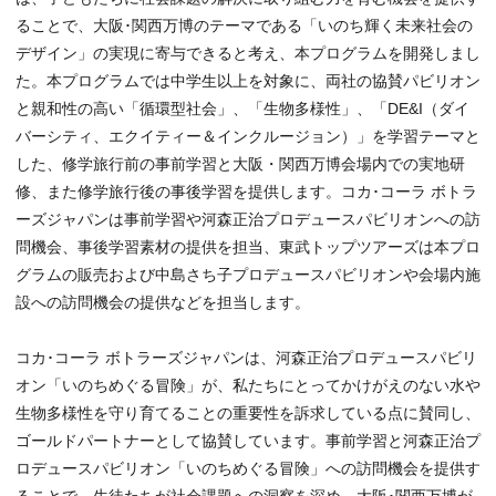
ることで、大阪･関西万博のテーマである「いのち輝く未来社会の
デザイン」の実現に寄与できると考え、本プログラムを開発しまし
た。本プログラムでは中学生以上を対象に、両社の協賛パビリオン
と親和性の高い「循環型社会」、「生物多様性」、「DE&I（ダイ
バーシティ、エクイティー＆インクルージョン）」を学習テーマと
した、修学旅行前の事前学習と大阪・関西万博会場内での実地研
修、また修学旅行後の事後学習を提供します。コカ･コーラ ボトラ
ーズジャパンは事前学習や河森正治プロデュースパビリオンへの訪
問機会、事後学習素材の提供を担当、東武トップツアーズは本プロ
グラムの販売および中島さち子プロデュースパビリオンや会場内施
設への訪問機会の提供などを担当します。
コカ･コーラ ボトラーズジャパンは、河森正治プロデュースパビリ
オン「いのちめぐる冒険」が、私たちにとってかけがえのない水や
生物多様性を守り育てることの重要性を訴求している点に賛同し、
ゴールドパートナーとして協賛しています。事前学習と河森正治プ
ロデュースパビリオン「いのちめぐる冒険」への訪問機会を提供す
ることで、生徒たちが社会課題への洞察を深め、大阪･関西万博が