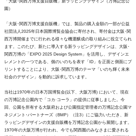
「大阪･関西万博支援自販機」新ラッピングデザイン（万博記念公
園）
「大阪･関西万博支援自販機」では、製品の購入金額の一部が公益
社団法人2025年日本国際博覧会協会に寄付され、寄付金は大阪･関
西万博開催までに行われる様々な機運醸成の取り組みに役立てられ
ます。このたび、新たに導入する新ラッピングデザインは、大阪･
関西万博の「EXPO 2025 Design System」を活用し、デザインエ
レメントの一つである、個のいのちを表す「ID」を正面と側面にプ
リントすることにより、大阪･関西万博のテーマ「いのち輝く未来
社会のデザイン」を動的に訴求しています。
当社は1970年の日本万国博覧会(以下、大阪万博) において、現在
の万博記念公園内で「コカ·コーラ」の提供に従事しました。今
回、公園を所有する大阪府および公園指定管理者の万博記念公園マ
ネジメント･パートナーズ（BMP）（注3）にご協力いただき、新
ラッピングデザインの支援自販機を万博記念公園から展開します。
1970年の大阪万博が行われ、今でも関西圏のみなさまに愛される