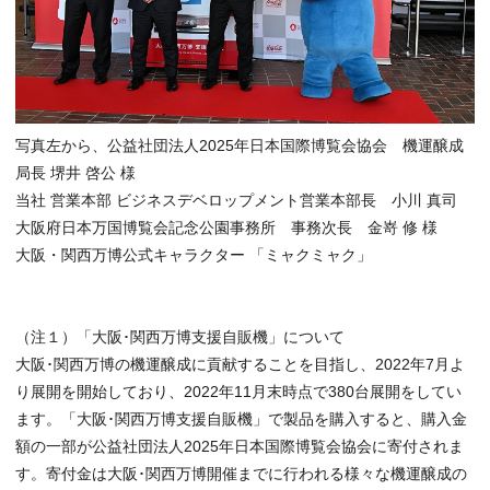
写真左から、公益社団法人2025年日本国際博覧会協会 機運醸成
局長 堺井 啓公 様
当社 営業本部 ビジネスデベロップメント営業本部長 小川 真司
大阪府日本万国博覧会記念公園事務所 事務次長 金嵜 修 様
大阪・関西万博公式キャラクター 「ミャクミャク」
（注１）「大阪･関西万博支援自販機」について
大阪･関西万博の機運醸成に貢献することを目指し、2022年7月よ
り展開を開始しており、2022年11月末時点で380台展開をしてい
ます。「大阪･関西万博支援自販機」で製品を購入すると、購入金
額の一部が公益社団法人2025年日本国際博覧会協会に寄付されま
す。寄付金は大阪･関西万博開催までに行われる様々な機運醸成の