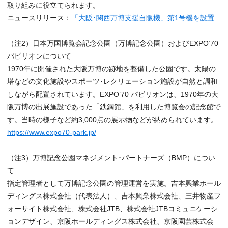
取り組みに役立てられます。
ニュースリリース：
「大阪･関西万博支援自販機」第1号機を設置
（注2）日本万国博覧会記念公園（万博記念公園）およびEXPO’70
パビリオンについて
1970年に開催された大阪万博の跡地を整備した公園です。太陽の
塔などの文化施設やスポーツ･レクリェーション施設が自然と調和
しながら配置されています。EXPO’70 パビリオンは、1970年の大
阪万博の出展施設であった「鉄鋼館」を利用した博覧会の記念館で
す。当時の様子など約3,000点の展示物などが納められています。
https://www.expo70-park.jp/
（注3）万博記念公園マネジメント･パートナーズ（BMP）につい
て
指定管理者として万博記念公園の管理運営を実施。吉本興業ホール
ディングス株式会社（代表法人）、吉本興業株式会社、三井物産フ
ォーサイト株式会社、株式会社JTB、株式会社JTBコミュニケーシ
ョンデザイン、京阪ホールディングス株式会社、京阪園芸株式会