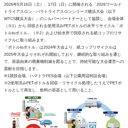
2026年5月16日（土）、17日（日）に開催される「2026ワールド
トライアスロン・パラトライアスロンシリーズ横浜大会（以下
WTCS横浜大会）」のシルバーパートナーとして協賛し、会場全体
（※1）から 回収される使用済みPETボトルの水平リサイクル「ボ
トルtoボトル」（※2）および給水所で回収される紙コップのリサ
イクルに取り組みます。
「ボトルtoボトル」は2024年大会より、紙コップリサイクルは
2025年大会よりそれぞれ開始しており、継続的な取り組みを通じ
て、容器由来の廃棄物削減を図ることで、持続可能な大会運営への
貢献を目指します。
※1競技会場、ハマトラFES会場（山下公園周辺特設会場）
※2使用済みPETボトルを回収・リサイクル処理したうえでPETボ
トルとして再生し、飲料の容器として用いること。