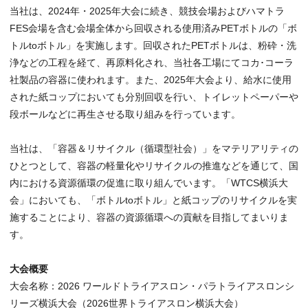
当社は、2024年・2025年大会に続き、競技会場およびハマトラ
FES会場を含む会場全体から回収される使用済みPETボトルの「ボ
トルtoボトル」を実施します。回収されたPETボトルは、粉砕・洗
浄などの工程を経て、再原料化され、当社各工場にてコカ･コーラ
社製品の容器に使われます。また、2025年大会より、給水に使用
された紙コップにおいても分別回収を行い、トイレットペーパーや
段ボールなどに再生させる取り組みを行っています。
当社は、「容器＆リサイクル（循環型社会）」をマテリアリティの
ひとつとして、容器の軽量化やリサイクルの推進などを通じて、国
内における資源循環の促進に取り組んでいます。「WTCS横浜大
会」においても、「ボトルtoボトル」と紙コップのリサイクルを実
施することにより、容器の資源循環への貢献を目指してまいりま
す。
大会概要
大会名称：2026 ワールドトライアスロン・パラトライアスロンシ
リーズ横浜大会（2026世界トライアスロン横浜大会）