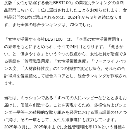
度版「女性が活躍する会社BEST100」の業種別ランキングの食料
品部門において、１位に選出されましたことをお知らせします。食
料品部門の1位に選出されるのは、2024年から３年連続になりま
す。また全体の総合ランキングは、73位でした。
「女性が活躍する会社BEST100」は、「企業の女性活躍度調査」
の結果をもとにまとめられ、今回で24回目となります。「働きが
い」と「働きやすさ」という２つの観点から、女性社員が活躍でき
る実態を「管理職登用度」「女性活躍推進度」「ワークライフバラ
ンス度」「人材多様性度」の4つの指標で測定し採点。それらの合
計得点を偏差値化して総合スコアとし、総合ランキングが作成され
ます。
当社は、ミッションである「すべての人にハッピーなひとときをお
届けし、価値を創造する」ことを実現するため、多様性およびジェ
ンダー平等への積極的な取り組みを経営における重点課題のひとつ
に掲げ、その一環として、女性活躍推進にも注力しています。
2025年３月に、2025年末までに女性管理職比率10％という目標を