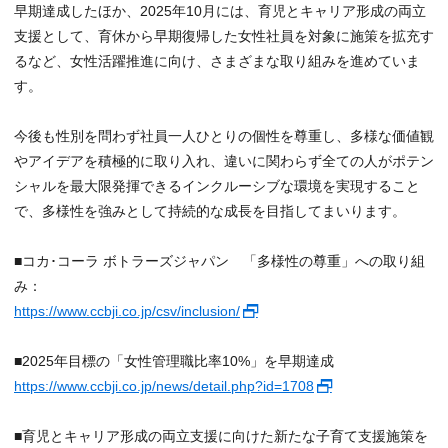
早期達成したほか、2025年10月には、育児とキャリア形成の両立
支援として、育休から早期復帰した女性社員を対象に施策を拡充す
るなど、女性活躍推進に向け、さまざまな取り組みを進めていま
す。
今後も性別を問わず社員一人ひとりの個性を尊重し、多様な価値観
やアイデアを積極的に取り入れ、違いに関わらず全ての人がポテン
シャルを最大限発揮できるインクルーシブな環境を実現すること
で、多様性を強みとして持続的な成長を目指してまいります。
■コカ･コーラ ボトラーズジャパン 「多様性の尊重」への取り組
み：
https://www.ccbji.co.jp/csv/inclusion/
■2025年目標の「女性管理職比率10%」を早期達成
https://www.ccbji.co.jp/news/detail.php?id=1708
■育児とキャリア形成の両立支援に向けた新たな子育て支援施策を