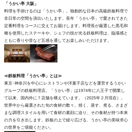
「うかい亭 大阪」
料理を手掛けるのは「うかい亭」。独創的な日本の高級鉄板料理で
非日常の空間を演出いたします。長年「うかい亭」で愛されてきた
定番料理をコースに交えてお届けします。料理長が厳選した黒毛和
種を使用したステーキや、シェフの技が光る鉄板料理は、臨場感と
ともに香りや音など五感を通してお楽しみいただけます。
≪鉄板料理「うかい亭」とは≫
東京･神奈川を中心にレストランや洋菓子店などを運営するうかい
グループの鉄板料理店。「うかい亭」は1974年に八王子で開業し
て以来、国内外に７店舗を構えています。（2025年２月現在）。
世界中から厳選された旬の食材の数々。焼く、蒸す、煮る、さまざ
まな調理スタイルを用いて食材の素顔に迫り、その食材が持つ本来
の力を引き出します。鉄板の上で繰り広げる、うかい亭の美味求心
の世界をご堪能ください。