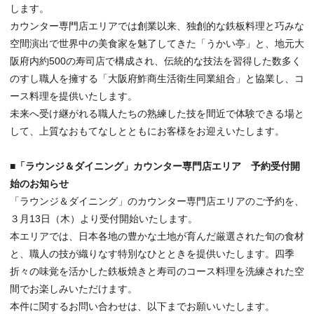
します。
カウンター専門店エリアでは創業以来、独創的な鉄板料理と巧みな
空間演出で世界中の美食家を魅了してきた「うかい亭」と、地元大
阪府内約500の寿司店で構成され、伝統的な技法を習得した数多く
のすし職人を擁する「大阪府鮓商生活衛生同業組合」と協業し、コ
ース料理を提供いたします。
未来へ受け継がれる職人たちの熟練した技を間近で体験できる場と
して、上質なおもてなしとともにお客様をお迎えいたします。
■「ラウンジ＆ダイニング」カウンター専門店エリア 予約受付開
始のお知らせ
「ラウンジ＆ダイニング」のカウンター専門店エリアのご予約を、
３月13日（木）より受付開始いたします。
本エリアでは、日本各地の豊かな土地が育んだ厳選された旬の食材
と、職人の技が織りなす特別なひとときを提供いたします。四季
折々の味覚を活かした鉄板焼きと寿司のコース料理を洗練された空
間でお楽しみいただけます。
本件に関するお問い合わせは、以下までお願いいたします。