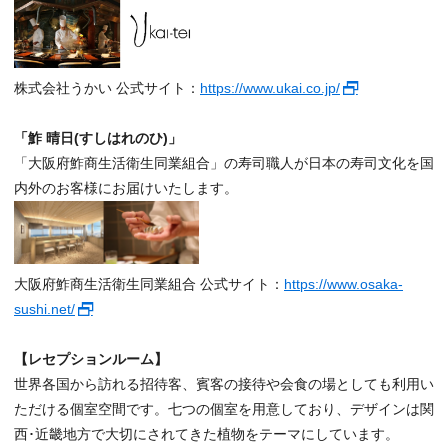
株式会社うかい 公式サイト：
https://www.ukai.co.jp/
「鮓 晴日(すしはれのひ)」
「大阪府鮓商生活衛生同業組合」の寿司職人が日本の寿司文化を国
内外のお客様にお届けいたします。
大阪府鮓商生活衛生同業組合 公式サイト：
https://www.osaka-
sushi.net/
【レセプションルーム】
世界各国から訪れる招待客、賓客の接待や会食の場としても利用い
ただける個室空間です。七つの個室を用意しており、デザインは関
西･近畿地方で大切にされてきた植物をテーマにしています。