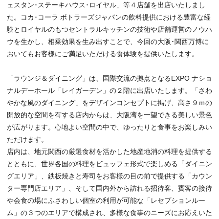
ェスタン･ステーキハウス･ロイヤル」等４店舗を出店いたしまし
た。コカ･コーラ ボトラーズジャパンの飲料提供における豊富な経
験とロイヤルのもつセントラルキッチンの技術や店舗運営のノウハ
ウを生かし、相乗効果を生み出すことで、今回の大阪･関西万博に
おいてもお客様にご満足いただける食体験を提供いたします。
「ラウンジ＆ダイニング」は、国際交流の拠点となるEXPO ナショ
ナルデーホール「レイガーデン」の２階に出店いたします。「さわ
やかな風のダイニング」をデザインコンセプトに掲げ、高さ９ｍの
開放的な空間を有する店内からは、大阪湾を一望できる美しい景色
が広がります。心地よい空間の中で、ゆったりと食事をお楽しみい
ただけます。
店内は、地元関西の厳選食材を活かした地産地消の料理を提供する
とともに、世界各国の料理をビュッフェ形式で楽しめる「ダイニン
グエリア」、鉄板焼きと寿司をお客様の目の前で提供する「カウン
ター専門店エリア」、そして国内外から訪れる招待客、賓客の接待
や会食の場にふさわしい個室の利用が可能な「レセプションルー
ム」の３つのエリアで構成され、多様な食事のニーズにお応えいた