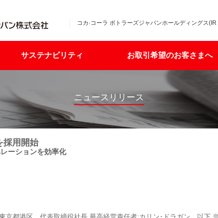
コカ·コーラ ボトラーズジャパンホールディングス(IR
サステナビリティ
お取引希望のお客さまへ
ニュースリリース
を採用開始
ペレーションを効率化
東京都港区、代表取締役社長 最高経営責任者:カリン･ドラガン、以下 