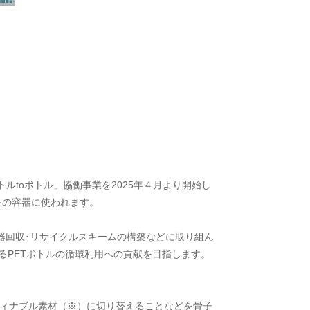
ルtoボトル」協働事業を2025年４月より開始し
品の容器に使われます。
器回収･リサイクルスキームの構築などに取り組ん
るPETボトルの循環利用への貢献を目指します。
スティナブル素材（※）に切り替えることなどを骨子