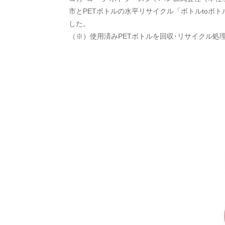
市とPETボトルの水平リサイクル「ボトルto
した
（※）使用済みPETボトルを回収･リサイクル処