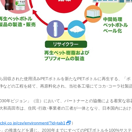
回収された使用済みPETボトルを新たなPETボトルに再生する、「ボト
洗浄などの工程を経て、再原料化され、当社各工場にてコカ･コーラ社製
030年ビジョン」（注）において、パートナーとの協働による着実な容
大和高田市は、住民･行政･事業者の三者が一体となり、日本国内におけ
cbji.co.jp/csv/environment/?id=tab1
）
ル」の推進などを通じ、2030年までにすべてのPETボトルを100%サ