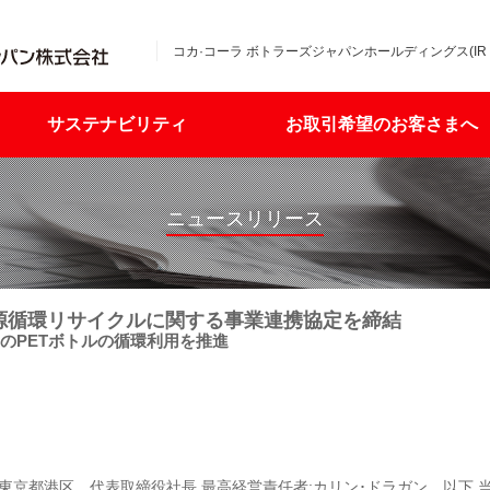
コカ·コーラ ボトラーズジャパンホールディングス(IR
サステナビリティ
お取引希望のお客さまへ
ニュースリリース
源循環リサイクルに関する事業連携協定を締結
のPETボトルの循環利用を推進
東京都港区、代表取締役社長 最高経営責任者:カリン･ドラガン、以下 当