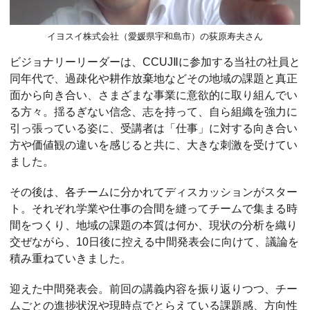
イヨスイ株式会社（愛媛県宇和島市）の荻原寿夫さん
ビジョナリーリーダーは、CCUJⅡに参加する当社の社員と
同年代で、過疎化や耕作放棄地などその地域の課題と真正
面から向き合い、さまざまな事業に意欲的に取り組んでい
る方々。揺るぎない信念、志を持って、自ら組織を強力に
引っ張っている姿に、受講者は「仕事」に対する向き合い
方や価値観の違いを感じると共に、大きな刺激を受けてい
ました。
その後は、各チームに分かれてディスカッションがスター
ト。それぞれ学業や仕事の合間を縫ってチームで集まる時
間をつくり、地域の課題の本質は何か、現状の分析を織り
交ぜながら、10日後に控える中間発表会に向けて、議論を
積み重ねていきました。
迎えた中間発表会。前回の講義内容を振り返りつつ、チー
ムごとの進捗状況や現時点でとらえている課題感、方向性