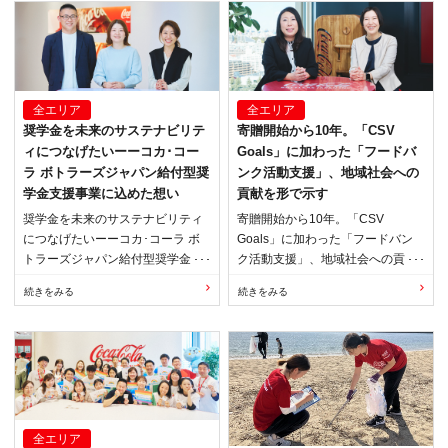
全エリア
全エリア
奨学金を未来のサステナビリテ
寄贈開始から10年。「CSV
ィにつなげたいーーコカ･コー
Goals」に加わった「フードバ
ラ ボトラーズジャパン給付型奨
ンク活動支援」、地域社会への
学金支援事業に込めた想い
貢献を形で示す
奨学金を未来のサステナビリティ
寄贈開始から10年。「CSV
につなげたいーーコカ･コーラ ボ
Goals」に加わった「フードバン
トラーズジャパン給付型奨学金支
ク活動支援」、地域社会への貢献
援事業に込めた想い
を形で示す
全エリア