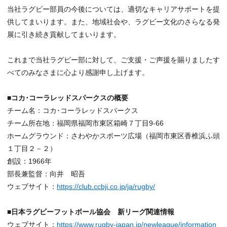
当社ラグビー部員の今後については、適切なキャリアサポートを提
供してまいります。また、地域社会や、ラグビー文化のさらなる発
展に引き続き貢献してまいります。
これまで当社ラグビー部に対して、ご支援・ご声援を賜りましたす
べてのみなさまに心より感謝申し上げます。
■コカ･コーラレッドスパークスの概要
チーム名：コカ･コーラレッドスパークス
チーム所在地：福岡県福岡市東区箱崎７丁目9-66
ホームグラウンド：さわやかスポーツ広場（福岡市東区香椎浜ふ頭
１丁目２－２）
創設：1966年
部長兼監督：向井 昭吾
ウェブサイト：
https://club.ccbji.co.jp/ja/rugby/
■日本ラグビーフットボール協会 新リーグ関連情報
ウェブサイト：
https://www.rugby-japan.jp/newleague/information