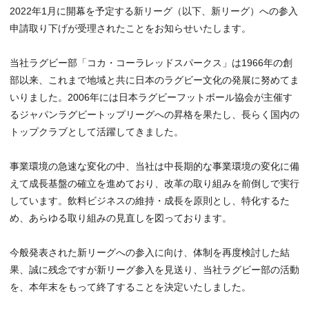
2022年1月に開幕を予定する新リーグ（以下、新リーグ）への参入
申請取り下げが受理されたことをお知らせいたします。
当社ラグビー部「コカ・コーラレッドスパークス」は1966年の創
部以来、これまで地域と共に日本のラグビー文化の発展に努めてま
いりました。2006年には日本ラグビーフットボール協会が主催す
るジャパンラグビートップリーグへの昇格を果たし、長らく国内の
トップクラブとして活躍してきました。
事業環境の急速な変化の中、当社は中長期的な事業環境の変化に備
えて成長基盤の確立を進めており、改革の取り組みを前倒しで実行
しています。飲料ビジネスの維持・成長を原則とし、特化するた
め、あらゆる取り組みの見直しを図っております。
今般発表された新リーグへの参入に向け、体制を再度検討した結
果、誠に残念ですが新リーグ参入を見送り、当社ラグビー部の活動
を、本年末をもって終了することを決定いたしました。