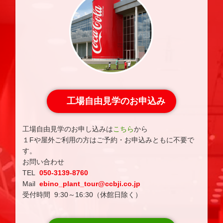
工場自由見学のお申込み
工場自由見学のお申し込みは
こちら
から
１Fや屋外ご利用の方はご予約・お申込みともに不要で
す。
お問い合わせ
TEL
050-3139-8760
Mail
ebino_plant_tour@ccbji.co.jp
受付時間 9:30～16:30（休館日除く）