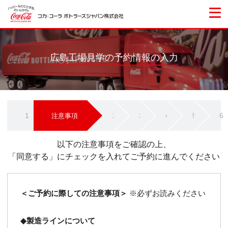
広島工場見学の予約情報の入力
1
2
3
4
5
6
注意事項
以下の注意事項をご確認の上、
「同意する」にチェックを入れてご予約に進んでください
＜ご予約に際しての注意事項＞
※必ずお読みください
◆製造ラインについて